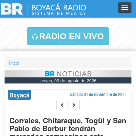
Toggl
navig
RADIO EN VIVO
Inicio
jueves, 06 de agosto de 2026
Boyacá
sábado 01 de noviembre de 2025
Corrales, Chitaraque, Togüí y San
Pablo de Borbur tendrán