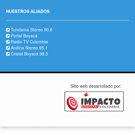
NUESTROS ALIADOS
Tundama Stereo 90.6
Portal Boyacá
Radio TV Colombia
Andina Stereo 95.1
Cristal Boyacá 98.3
Sitio web desarrollado por: