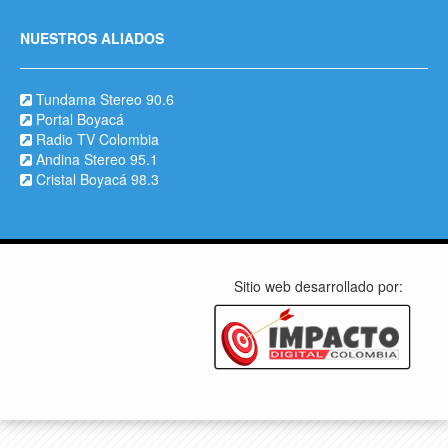
NUESTROS ALIADOS
Tundama Stereo 90.6
Portal Boyacá
Radio TV Colombia
Andina Stereo 95.1
Cristal Boyacá 98.3
Sitio web desarrollado por: