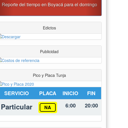
Este domingo habrá cierres viales en Tunja
Edictos
Publicidad
Pico y Placa Tunja
SERVICIO
PLACA
INICIO
FIN
Particular
6:00
20:00
NA