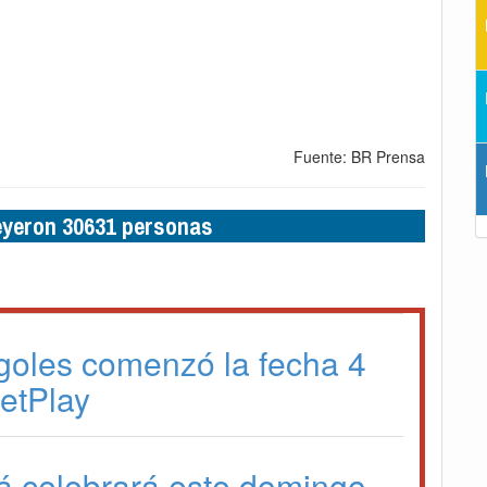
Fuente: BR Prensa
leyeron 30631 personas
goles comenzó la fecha 4
BetPlay
á celebrará este domingo