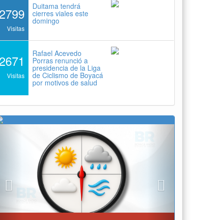
Duitama tendrá
2799
cierres viales este
domingo
Visitas
Rafael Acevedo
2671
Porras renunció a
presidencia de la Liga
de Ciclismo de Boyacá
Visitas
por motivos de salud
Previous
Next