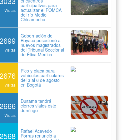
3033
encuentros
participativos para
actualizar el POMCA
Visitas
del río Medio
Chicamocha
Gobernación de
2699
Boyacá posesionó a
nuevos magistrados
del Tribunal Seccional
Visitas
de Ética Médica
Pico y placa para
2676
vehículos particulares
del 3 al 6 de agosto
en Bogotá
Visitas
Duitama tendrá
2666
cierres viales este
domingo
Visitas
Rafael Acevedo
2568
Porras renunció a