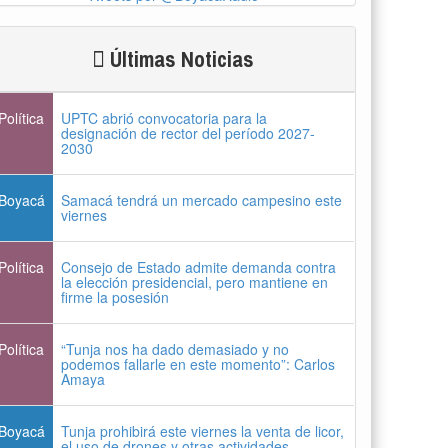
Últimas Noticias
Política
UPTC abrió convocatoria para la
designación de rector del período 2027-
2030
Boyacá
Samacá tendrá un mercado campesino este
viernes
Política
Consejo de Estado admite demanda contra
la elección presidencial, pero mantiene en
firme la posesión
Política
“Tunja nos ha dado demasiado y no
podemos fallarle en este momento”: Carlos
Amaya
Boyacá
Tunja prohibirá este viernes la venta de licor,
el uso de drones y otras actividades