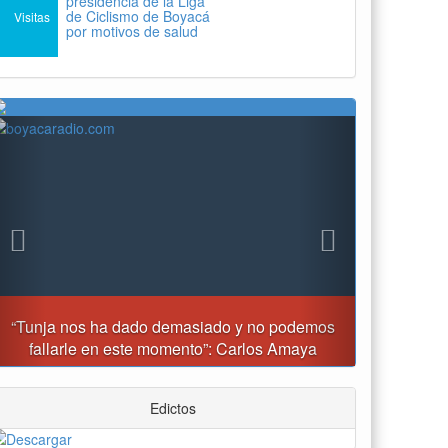
presidencia de la Liga
de Ciclismo de Boyacá
Visitas
por motivos de salud
Previous
Next
Tunja prohibirá este viernes la venta de licor, el uso
de drones y otras actividades
Edictos