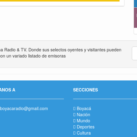
na Radio & TV. Donde sus selectos oyentes y visitantes pueden
on un variado listado de emisoras
ANOS A
SECCIONES
boyacaradio@gmail.com
Boyacá
Nación
Mundo
Deportes
Cultura