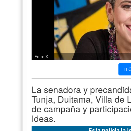
Foto: X
C
La senadora y precandida
Tunja, Duitama, Villa de
de campaña y participació
Ideas.
Esta noticia la 