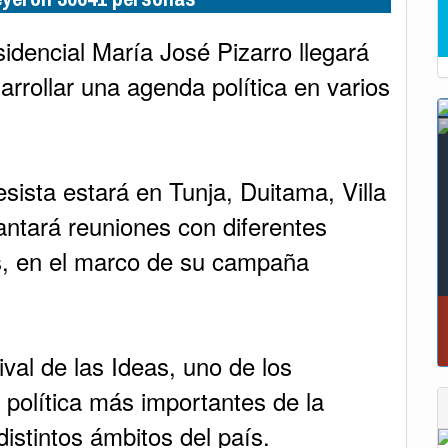
idencial María José Pizarro llegará
rollar una agenda política en varios
esista estará en Tunja, Duitama, Villa
ntará reuniones con diferentes
os, en el marco de su campaña
“Tunja nos ha dado demasiado y no podemos
fallarle en este momento”: Carlos Amaya
ival de las Ideas, uno de los
 política más importantes de la
distintos ámbitos del país.