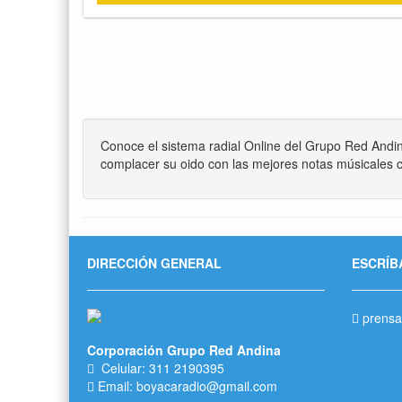
Conoce el sistema radial Online del Grupo Red Andi
complacer su oido con las mejores notas músicales c
DIRECCIÓN GENERAL
ESCRÍB
prensa
Corporación Grupo Red Andina
Celular: 311 2190395
Email: boyacaradio@gmail.com