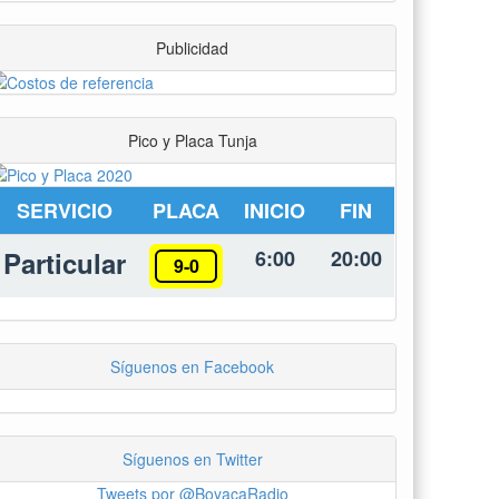
Publicidad
Pico y Placa Tunja
SERVICIO
PLACA
INICIO
FIN
Particular
6:00
20:00
9-0
Síguenos en Facebook
Síguenos en Twitter
Tweets por @BoyacaRadio