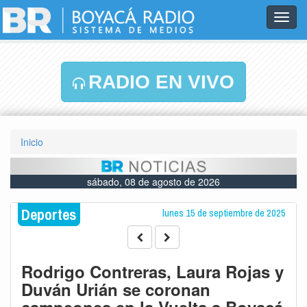
Toggl
navig
RADIO EN VIVO
Inicio
sábado, 08 de agosto de 2026
Deportes
lunes 15 de septiembre de 2025
Rodrigo Contreras, Laura Rojas y
Duván Urián se coronan