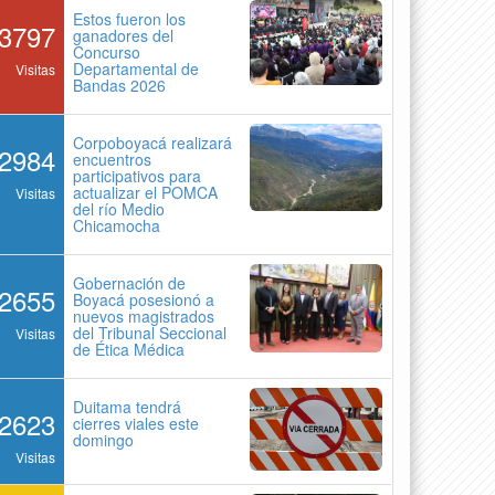
Estos fueron los
3797
ganadores del
Concurso
Departamental de
Visitas
Bandas 2026
Corpoboyacá realizará
2984
encuentros
participativos para
actualizar el POMCA
Visitas
del río Medio
Chicamocha
Gobernación de
2655
Boyacá posesionó a
nuevos magistrados
del Tribunal Seccional
Visitas
de Ética Médica
Duitama tendrá
2623
cierres viales este
domingo
Visitas