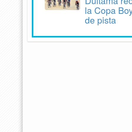
Duitama reci
la Copa Bo
de pista