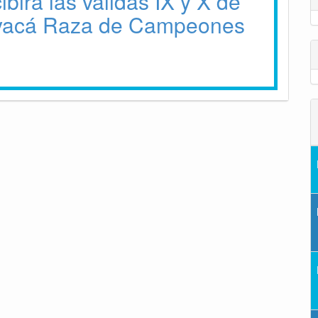
birá las válidas IX y X de
yacá Raza de Campeones