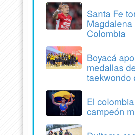
Santa Fe to
Magdalena 
Colombia
Boyacá apor
medallas de
taekwondo 
El colombia
campeón mu