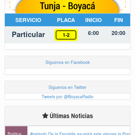
SERVICIO
PLACA
INICIO
FIN
Particular
6:00
20:00
1-2
Síguenos en Facebook
Síguenos en Twitter
Tweets por @BoyacaRadio
Últimas Noticias
Política
Abelardo De la Espriella asumirá este viernes la Presi