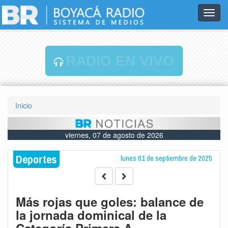
Toggl
navig
RADIO EN VIVO
Inicio
viernes, 07 de agosto de 2026
Deportes
lunes 01 de septiembre de 2025
Más rojas que goles: balance de
la jornada dominical de la