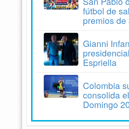
San Pablo d
fútbol de s
premios de 
Gianni Infan
presidencia
Espriella
Colombia su
consolida e
Domingo 2