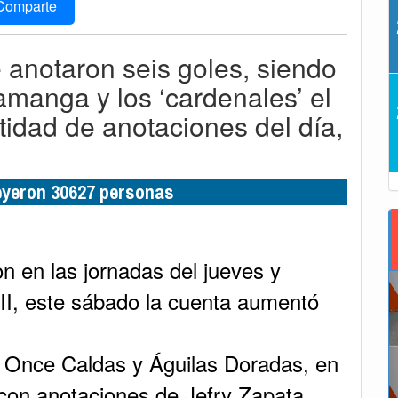
Comparte
 anotaron seis goles, siendo
amanga y los ‘cardenales’ el
tidad de anotaciones del día,
leyeron 30627 personas
n en las jornadas del jueves y
-II, este sábado la cuenta aumentó
re Once Caldas y Águilas Doradas, en
 con anotaciones de Jefry Zapata