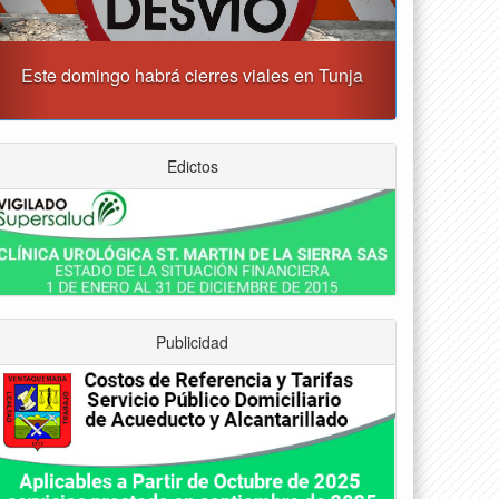
Tunja albergará el Simposio Regional en Asfixia
erinatal, Hipotermia Pasiva y Trasplante Neonatal
Edictos
Publicidad