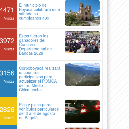
El municipio de
4471
Boyacá celebrará este
sábado su
cumpleaños 489
Visitas
Estos fueron los
3972
ganadores del
Concurso
Departamental de
Visitas
Bandas 2026
Corpoboyacá realizará
3156
encuentros
participativos para
actualizar el POMCA
Visitas
del río Medio
Chicamocha
Pico y placa para
2826
vehículos particulares
del 3 al 6 de agosto
en Bogotá
Visitas