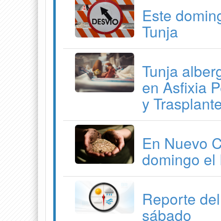
Este doming
Tunja
Tunja alber
en Asfixia P
y Trasplant
En Nuevo Co
domingo el 
Reporte del
sábado