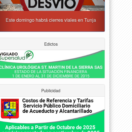
Tunja albergará el Simposio Regional en Asfixia
erinatal, Hipotermia Pasiva y Trasplante Neonatal
Edictos
Publicidad