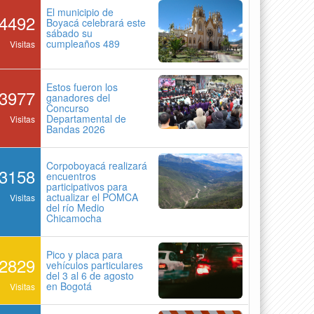
El municipio de
4492
Boyacá celebrará este
sábado su
cumpleaños 489
Visitas
Estos fueron los
3977
ganadores del
Concurso
Departamental de
Visitas
Bandas 2026
Corpoboyacá realizará
3158
encuentros
participativos para
actualizar el POMCA
Visitas
del río Medio
Chicamocha
Pico y placa para
2829
vehículos particulares
del 3 al 6 de agosto
en Bogotá
Visitas