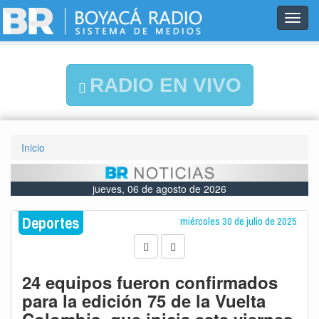
Toggl
navig
RADIO EN VIVO
Inicio
jueves, 06 de agosto de 2026
Deportes
miércoles 30 de julio de 2025
24 equipos fueron confirmados
para la edición 75 de la Vuelta