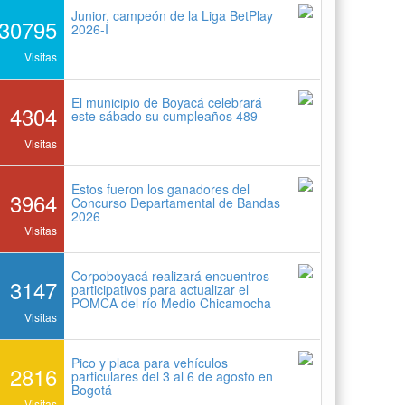
Junior, campeón de la Liga BetPlay
30795
2026-I
Visitas
El municipio de Boyacá celebrará
4304
este sábado su cumpleaños 489
Visitas
Estos fueron los ganadores del
3964
Concurso Departamental de Bandas
2026
Visitas
Corpoboyacá realizará encuentros
3147
participativos para actualizar el
POMCA del río Medio Chicamocha
Visitas
Pico y placa para vehículos
2816
particulares del 3 al 6 de agosto en
Bogotá
Visitas