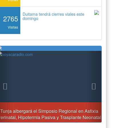
Duitama tendrá cierres viales este
2765
domingo
Visitas
Previous
Next
Reporte del tiempo en Boyacá para el sábado