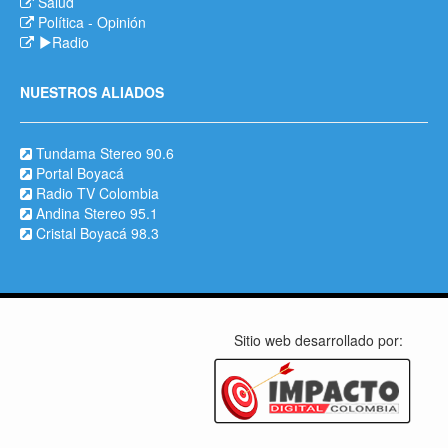
Salud
Política
-
Opinión
Radio
NUESTROS ALIADOS
Tundama Stereo 90.6
Portal Boyacá
Radio TV Colombia
Andina Stereo 95.1
Cristal Boyacá 98.3
Sitio web desarrollado por: