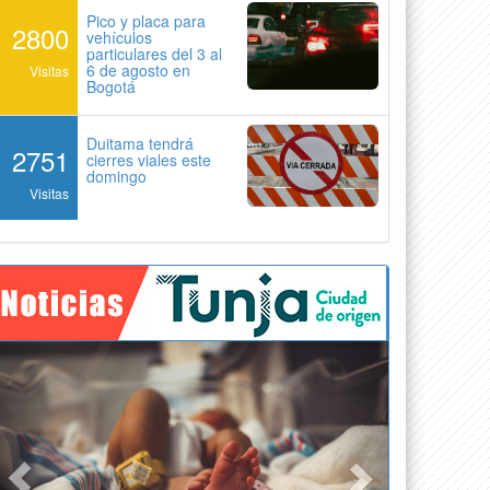
Pico y placa para
2800
vehículos
particulares del 3 al
6 de agosto en
Visitas
Bogotá
Duitama tendrá
2751
cierres viales este
domingo
Visitas
Previous
Next