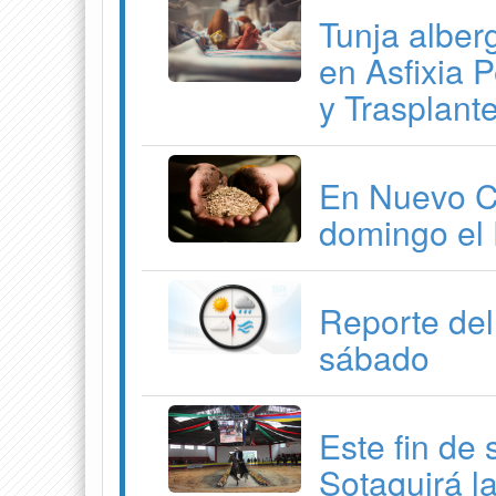
Tunja alber
en Asfixia P
y Trasplant
En Nuevo Co
domingo el 
Reporte del
sábado
Este fin de
Sotaquirá l