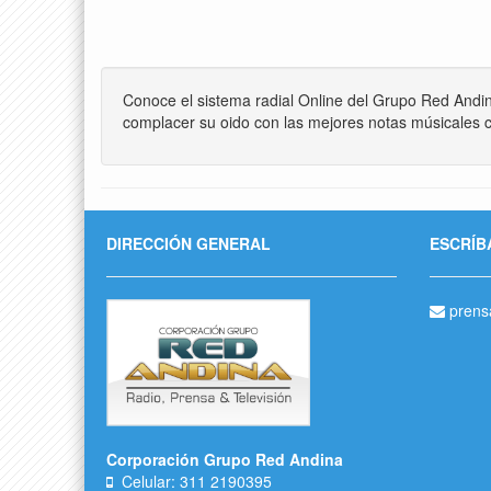
Conoce el sistema radial Online del Grupo Red Andi
complacer su oido con las mejores notas músicales c
DIRECCIÓN GENERAL
ESCRÍB
prens
Corporación Grupo Red Andina
Celular: 311 2190395