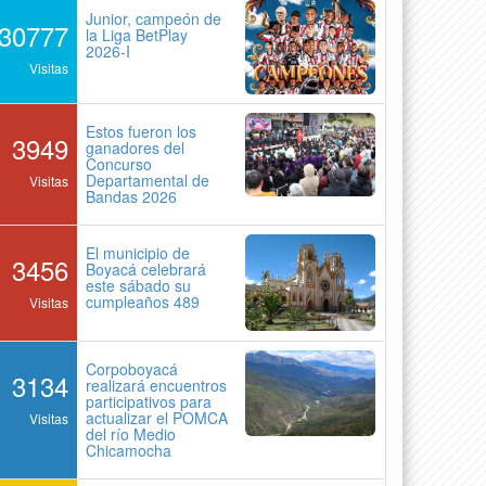
Junior, campeón de
30777
la Liga BetPlay
2026-I
Visitas
Estos fueron los
3949
ganadores del
Concurso
Departamental de
Visitas
Bandas 2026
El municipio de
3456
Boyacá celebrará
este sábado su
cumpleaños 489
Visitas
Corpoboyacá
3134
realizará encuentros
participativos para
actualizar el POMCA
Visitas
del río Medio
Chicamocha