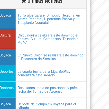
Últimas Noticias
Boyacá
Tunja albergará el Simposio Regional en
Asfixia Perinatal, Hipotermia Pasiva y
Trasplante Neonatal
Cultura
Chiquinquirá celebrará este domingo el
Festival Cultural Campesino 'Tejiendo el
Moño'
Boyacá
En Nuevo Colón se realizará este domingo
el Encuentro de Semillas
Deportes
La cuarta fecha de la Liga BetPlay
comenzará este sábado
Deportes
Resultados, tabla de posiciones y próxima
fecha del Torneo de Ascenso
Boyacá
Reporte del tiempo en Boyacá para el
sábado