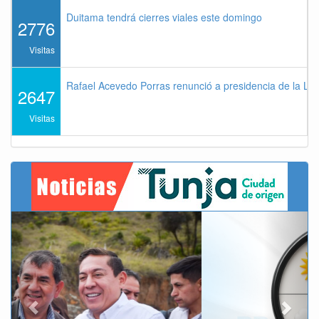
Duitama tendrá cierres viales este domingo
2776
Visitas
Rafael Acevedo Porras renunció a presidencia de la Lig
2647
Visitas
Previous
Next