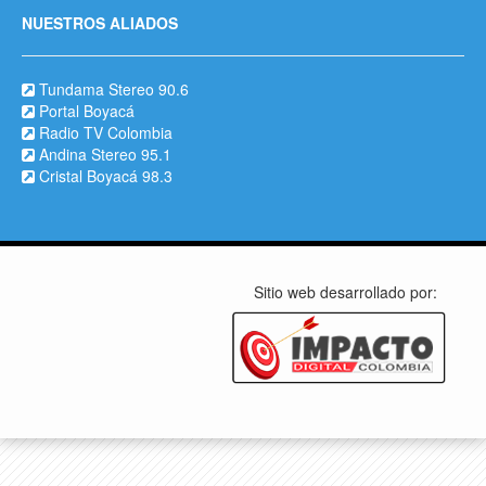
NUESTROS ALIADOS
Tundama Stereo 90.6
Portal Boyacá
Radio TV Colombia
Andina Stereo 95.1
Cristal Boyacá 98.3
Sitio web desarrollado por: