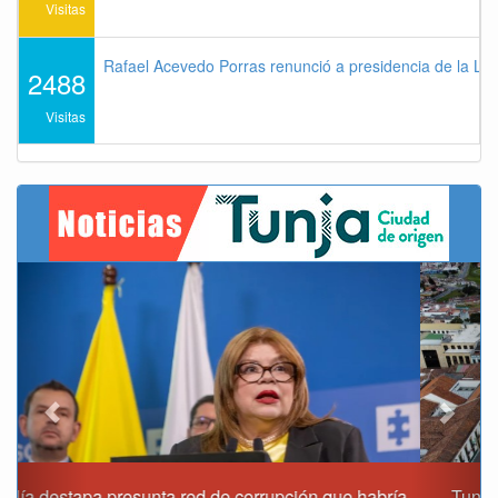
Visitas
Rafael Acevedo Porras renunció a presidencia de la Lig
2488
Visitas
Previous
Next
Tunja celebra 487 años de historia como capital de