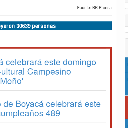
Fuente: BR Prensa
leyeron 30639 personas
á celebrará este domingo
 Cultural Campesino
l Moño'
o de Boyacá celebrará este
cumpleaños 489