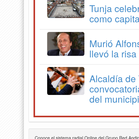
Tunja celeb
como capita
Murió Alfon
llevó la ris
Alcaldía de
convocatori
del municip
Conoce el sistema radial Online del Grupo Red Andi