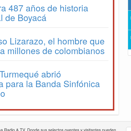
ra 487 años de historia
l de Boyacá
so Lizarazo, el hombre que
a a millones de colombianos
 Turmequé abrió
a para la Banda Sinfónica
io
na Radio & TV. Donde sus selectos oyentes y visitantes pueden