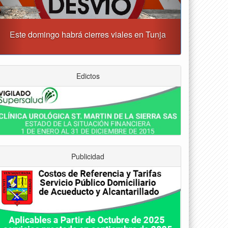
Tunja albergará el Simposio Regional en Asfixia
erinatal, Hipotermia Pasiva y Trasplante Neonatal
Edictos
Publicidad