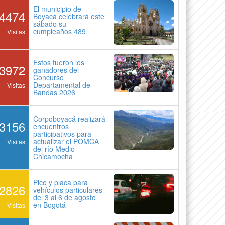
El municipio de
4474
Boyacá celebrará este
sábado su
cumpleaños 489
Visitas
Estos fueron los
3972
ganadores del
Concurso
Departamental de
Visitas
Bandas 2026
Corpoboyacá realizará
3156
encuentros
participativos para
actualizar el POMCA
Visitas
del río Medio
Chicamocha
Pico y placa para
2826
vehículos particulares
del 3 al 6 de agosto
en Bogotá
Visitas