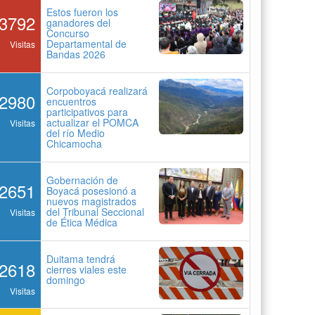
Estos fueron los
3792
ganadores del
Concurso
Departamental de
Visitas
Bandas 2026
Corpoboyacá realizará
2980
encuentros
participativos para
actualizar el POMCA
Visitas
del río Medio
Chicamocha
Gobernación de
2651
Boyacá posesionó a
nuevos magistrados
del Tribunal Seccional
Visitas
de Ética Médica
Duitama tendrá
2618
cierres viales este
domingo
Visitas