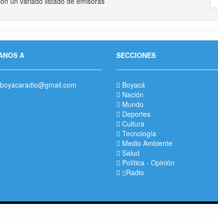
on un variado listado de emisoras
ANOS A
SECCIONES
boyacaradio@gmail.com
Boyacá
Nación
Mundo
Deportes
Cultura
Tecnología
Medio Ambiente
Salud
Política
-
Opinión
Radio