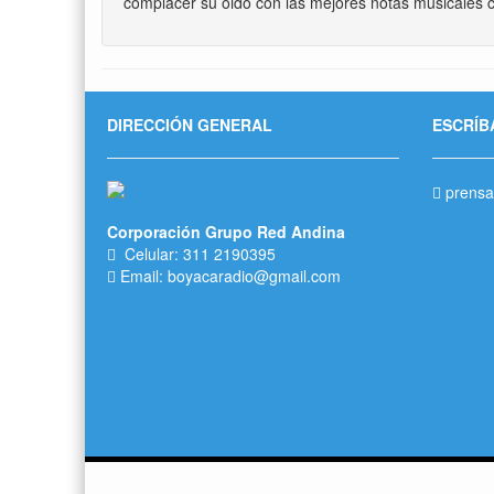
complacer su oido con las mejores notas músicales c
DIRECCIÓN GENERAL
ESCRÍB
prensa
Corporación Grupo Red Andina
Celular: 311 2190395
Email: boyacaradio@gmail.com