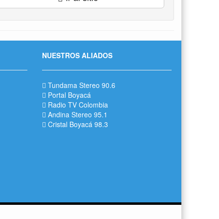
NUESTROS ALIADOS
Tundama Stereo 90.6
Portal Boyacá
Radio TV Colombia
Andina Stereo 95.1
Cristal Boyacá 98.3