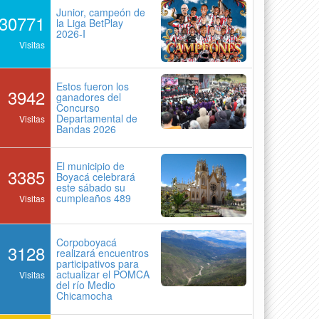
Junior, campeón de
30771
la Liga BetPlay
2026-I
Visitas
Estos fueron los
3942
ganadores del
Concurso
Departamental de
Visitas
Bandas 2026
El municipio de
3385
Boyacá celebrará
este sábado su
cumpleaños 489
Visitas
Corpoboyacá
3128
realizará encuentros
participativos para
actualizar el POMCA
Visitas
del río Medio
Chicamocha