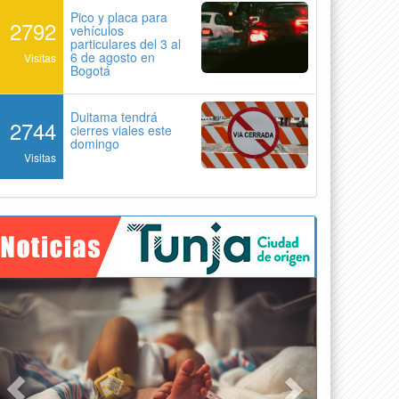
Pico y placa para
2792
vehículos
particulares del 3 al
6 de agosto en
Visitas
Bogotá
Duitama tendrá
2744
cierres viales este
domingo
Visitas
Previous
Next