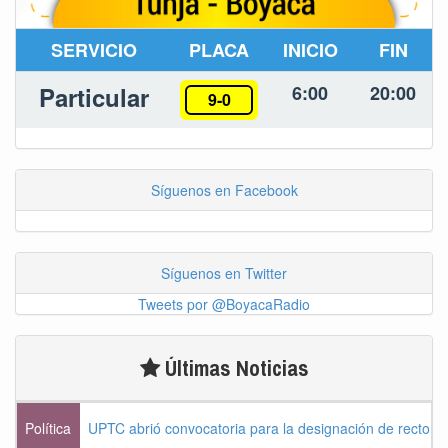
SERVICIO
PLACA
INICIO
FIN
Particular
6:00
20:00
9-0
Síguenos en Facebook
Síguenos en Twitter
Tweets por @BoyacaRadio
Últimas Noticias
Política
UPTC abrió convocatoria para la designación de rector 