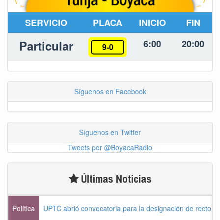
SERVICIO
PLACA
INICIO
FIN
Particular
6:00
20:00
9-0
Síguenos en Facebook
Síguenos en Twitter
Tweets por @BoyacaRadio
Últimas Noticias
Política
UPTC abrió convocatoria para la designación de rector 