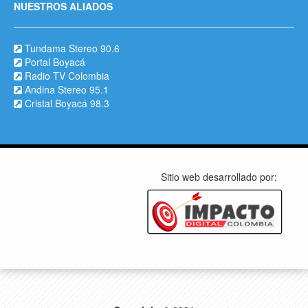
NUESTROS ALIADOS
Tundama Stereo 90.6
Portal Boyacá
Radio TV Colombia
Andina Stereo 95.1
Cristal Boyacá 98.3
Sitio web desarrollado por: