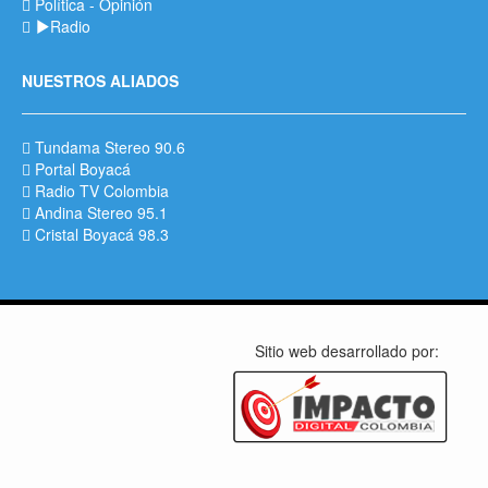
Política
-
Opinión
Radio
NUESTROS ALIADOS
Tundama Stereo 90.6
Portal Boyacá
Radio TV Colombia
Andina Stereo 95.1
Cristal Boyacá 98.3
Sitio web desarrollado por: