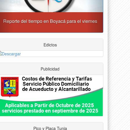
“Tunja nos ha dado demasiado y no podemos
fallarle en este momento”: Carlos Amaya
Edictos
Publicidad
Pico y Placa Tunja