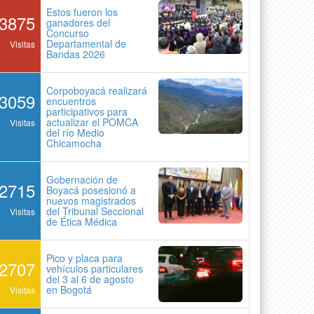
Estos fueron los
3875
ganadores del
Concurso
Departamental de
Visitas
Bandas 2026
Corpoboyacá realizará
3059
encuentros
participativos para
actualizar el POMCA
Visitas
del río Medio
Chicamocha
Gobernación de
2715
Boyacá posesionó a
nuevos magistrados
del Tribunal Seccional
Visitas
de Ética Médica
Pico y placa para
2707
vehículos particulares
del 3 al 6 de agosto
en Bogotá
Visitas