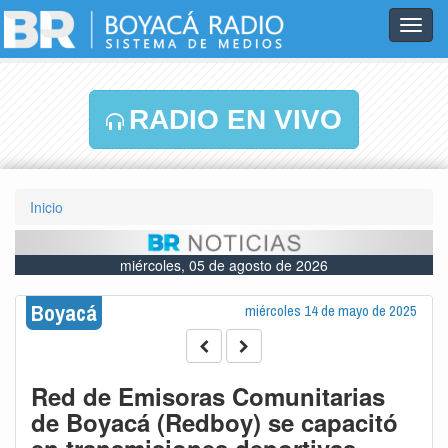
Toggl
navig
RADIO EN VIVO
Inicio
miércoles, 05 de agosto de 2026
Boyacá
miércoles 14 de mayo de 2025
Red de Emisoras Comunitarias
de Boyacá (Redboy) se capacitó