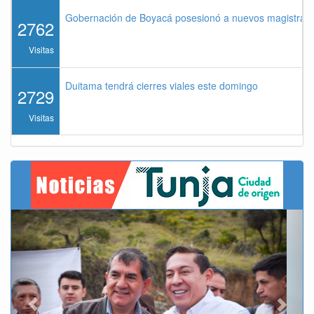
Gobernación de Boyacá posesionó a nuevos magistrados
2762
Visitas
Duitama tendrá cierres viales este domingo
2729
Visitas
Previous
Next