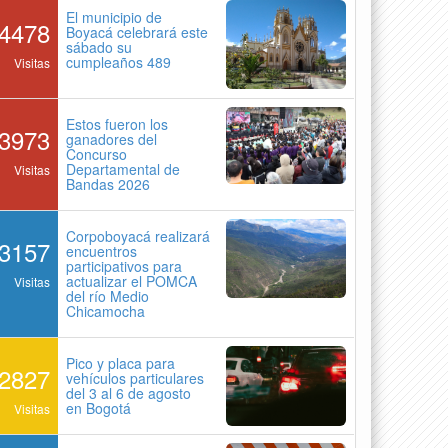
El municipio de
4478
Boyacá celebrará este
sábado su
cumpleaños 489
Visitas
Estos fueron los
3973
ganadores del
Concurso
Departamental de
Visitas
Bandas 2026
Corpoboyacá realizará
3157
encuentros
participativos para
actualizar el POMCA
Visitas
del río Medio
Chicamocha
Pico y placa para
2827
vehículos particulares
del 3 al 6 de agosto
en Bogotá
Visitas