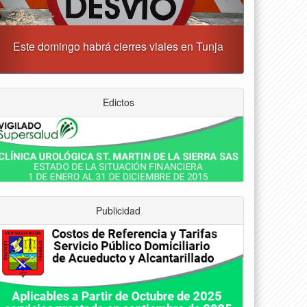
Tunja albergará el Simposio Regional en Asfixia
erinatal, Hipotermia Pasiva y Trasplante Neonatal
Edictos
Publicidad