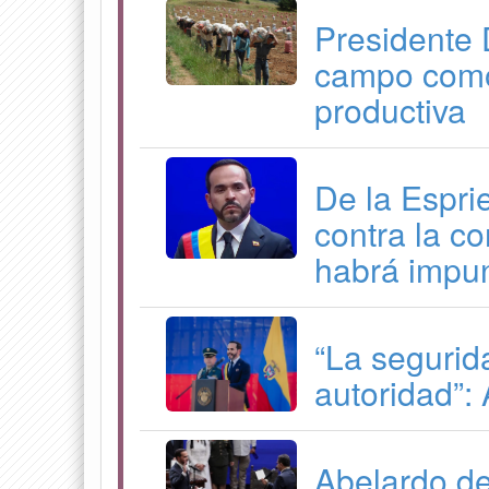
Presidente 
campo como
productiva
De la Esprie
contra la c
habrá impu
“La segurid
autoridad”: 
Abelardo de