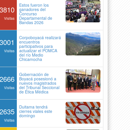
Estos fueron los
3810
ganadores del
Concurso
Departamental de
Visitas
Bandas 2026
Corpoboyacá realizará
3001
encuentros
participativos para
actualizar el POMCA
Visitas
del río Medio
Chicamocha
Gobernación de
2666
Boyacá posesionó a
nuevos magistrados
del Tribunal Seccional
Visitas
de Ética Médica
Duitama tendrá
2635
cierres viales este
domingo
Visitas