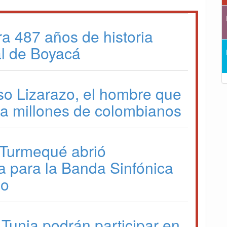
ra 487 años de historia
l de Boyacá
so Lizarazo, el hombre que
a a millones de colombianos
 Turmequé abrió
a para la Banda Sinfónica
io
 Tunja podrán participar en