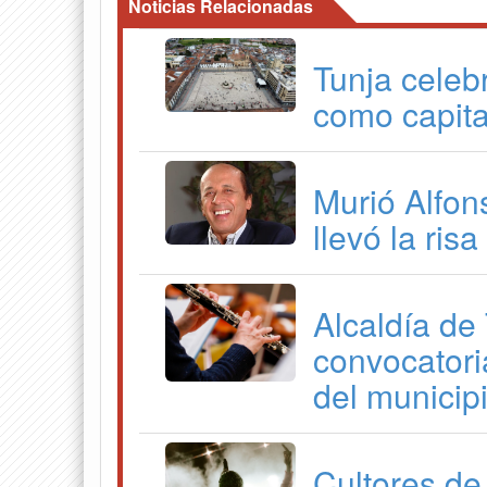
Noticias Relacionadas
Tunja celeb
como capita
Murió Alfon
llevó la ris
Alcaldía de
convocatori
del municip
Cultores de