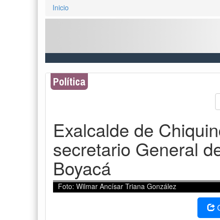
Inicio
Política
Exalcalde de Chiquin
secretario General d
Boyacá
Foto: Wilmar Ancísar Triana González