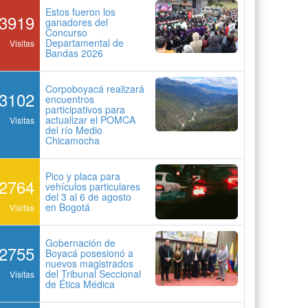
Estos fueron los
3919
ganadores del
Concurso
Departamental de
Visitas
Bandas 2026
Corpoboyacá realizará
3102
encuentros
participativos para
actualizar el POMCA
Visitas
del río Medio
Chicamocha
Pico y placa para
2764
vehículos particulares
del 3 al 6 de agosto
en Bogotá
Visitas
Gobernación de
2755
Boyacá posesionó a
nuevos magistrados
del Tribunal Seccional
Visitas
de Ética Médica