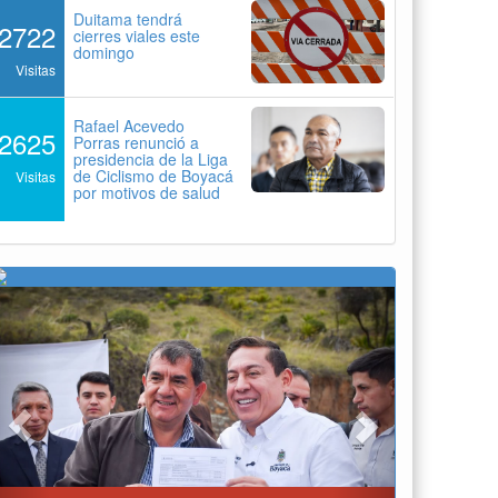
Duitama tendrá
2722
cierres viales este
domingo
Visitas
Rafael Acevedo
2625
Porras renunció a
presidencia de la Liga
de Ciclismo de Boyacá
Visitas
por motivos de salud
Previous
Next