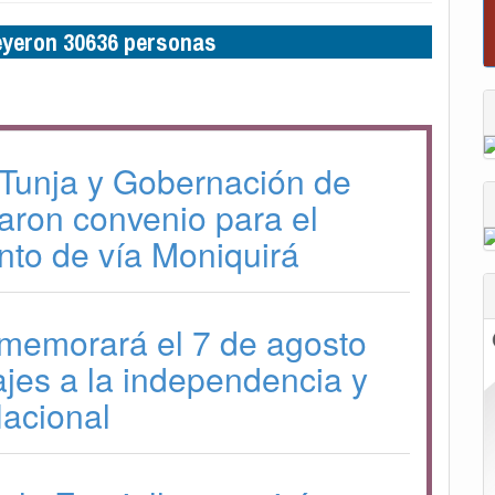
Alcaldía de Tunja y Gobernación de Boyacá
leyeron 30636 personas
firmaron convenio para el mantenimiento de vía
Moniquirá
 Tunja y Gobernación de
aron convenio para el
to de vía Moniquirá
memorará el 7 de agosto
es a la independencia y
Nacional