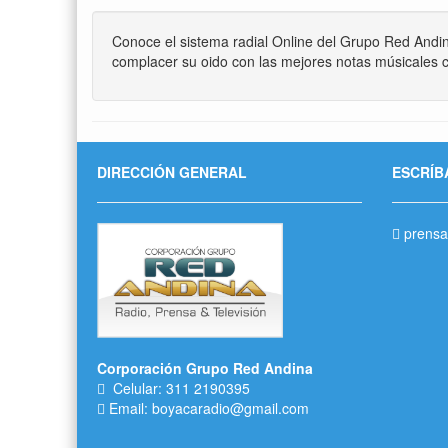
Conoce el sistema radial Online del Grupo Red Andi
complacer su oido con las mejores notas músicales c
DIRECCIÓN GENERAL
ESCRÍB
prensa
Corporación Grupo Red Andina
Celular: 311 2190395
Email: boyacaradio@gmail.com