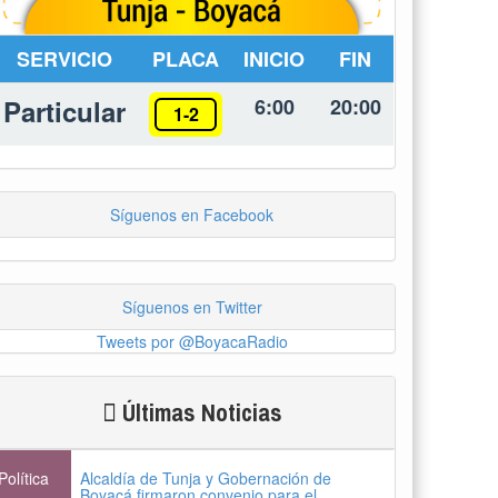
SERVICIO
PLACA
INICIO
FIN
Particular
6:00
20:00
1-2
Síguenos en Facebook
Síguenos en Twitter
Tweets por @BoyacaRadio
Últimas Noticias
Política
Alcaldía de Tunja y Gobernación de
Boyacá firmaron convenio para el