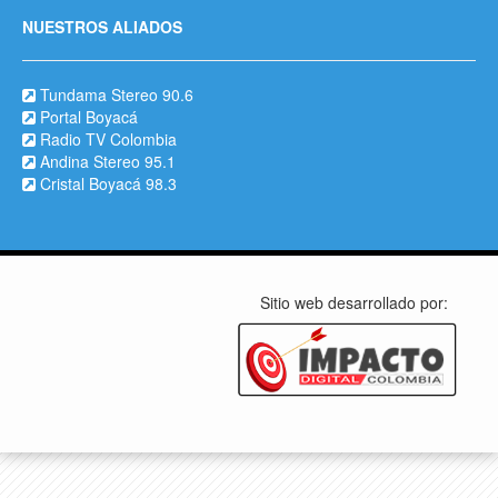
NUESTROS ALIADOS
Tundama Stereo 90.6
Portal Boyacá
Radio TV Colombia
Andina Stereo 95.1
Cristal Boyacá 98.3
Sitio web desarrollado por: