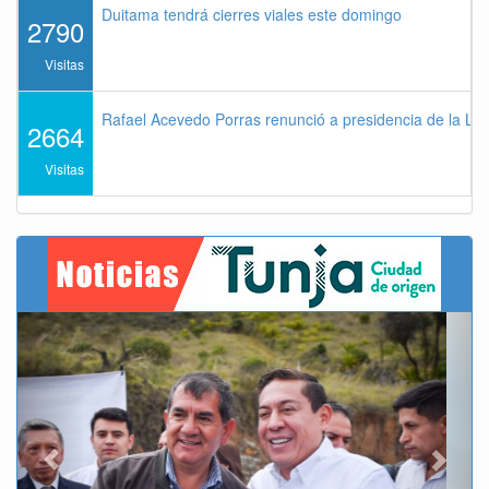
Duitama tendrá cierres viales este domingo
2790
Visitas
Rafael Acevedo Porras renunció a presidencia de la Lig
2664
Visitas
Previous
Next