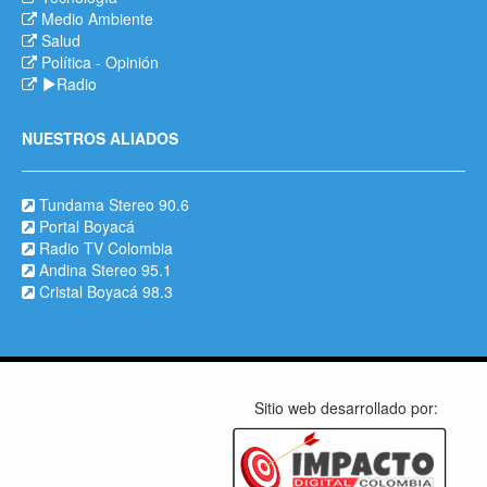
Medio Ambiente
Salud
Política
-
Opinión
Radio
NUESTROS ALIADOS
Tundama Stereo 90.6
Portal Boyacá
Radio TV Colombia
Andina Stereo 95.1
Cristal Boyacá 98.3
Sitio web desarrollado por: