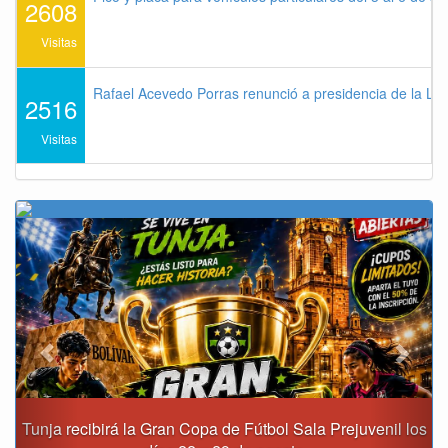
2608
Visitas
Rafael Acevedo Porras renunció a presidencia de la Lig
2516
Visitas
Previous
Next
il los
Fiscalía destapa presunta red de corrupción que habrí