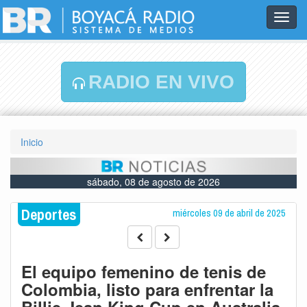
Toggl
navig
RADIO EN VIVO
Inicio
sábado, 08 de agosto de 2026
Deportes
miércoles 09 de abril de 2025
El equipo femenino de tenis de
Colombia, listo para enfrentar la