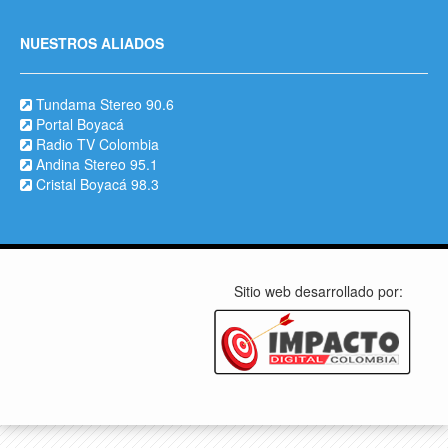
NUESTROS ALIADOS
Tundama Stereo 90.6
Portal Boyacá
Radio TV Colombia
Andina Stereo 95.1
Cristal Boyacá 98.3
Sitio web desarrollado por: