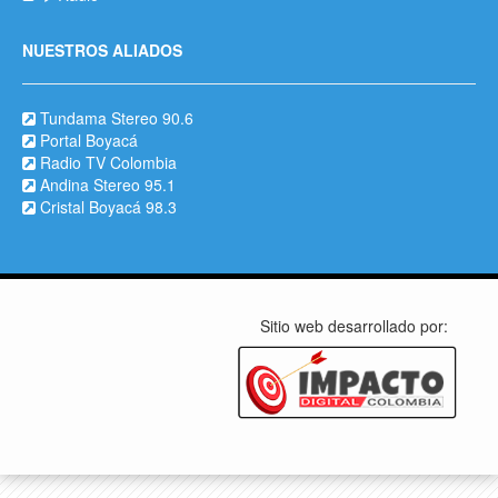
NUESTROS ALIADOS
Tundama Stereo 90.6
Portal Boyacá
Radio TV Colombia
Andina Stereo 95.1
Cristal Boyacá 98.3
Sitio web desarrollado por: