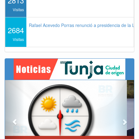
2813
Visitas
Rafael Acevedo Porras renunció a presidencia de la Lig
2684
Visitas
Previous
Next