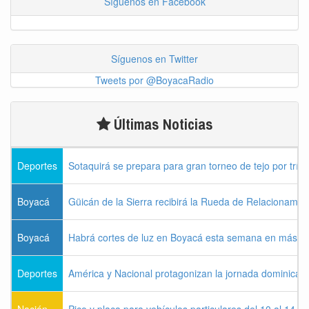
Síguenos en Facebook
Síguenos en Twitter
Tweets por @BoyacaRadio
Últimas Noticias
Deportes
Sotaquirá se prepara para gran torneo de tejo por tríos
Boyacá
Güicán de la Sierra recibirá la Rueda de Relacionamie
Boyacá
Habrá cortes de luz en Boyacá esta semana en más de
Deportes
América y Nacional protagonizan la jornada dominical d
Nación
Pico y placa para vehículos particulares del 10 al 14 