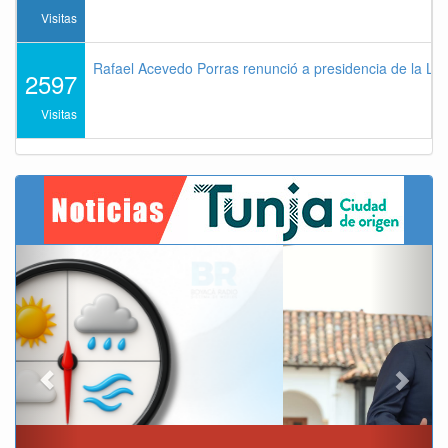
Visitas
Rafael Acevedo Porras renunció a presidencia de la Lig
2597
Visitas
Previous
Next