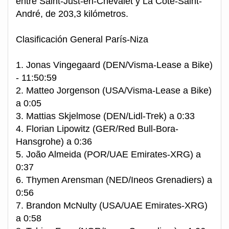
entre Saint-Just-en-Chevalet y La Côte-Saint-
André, de 203,3 kilómetros.
Clasificación General París-Niza
1. Jonas Vingegaard (DEN/Visma-Lease a Bike)
- 11:50:59
2. Matteo Jorgenson (USA/Visma-Lease a Bike)
a 0:05
3. Mattias Skjelmose (DEN/Lidl-Trek) a 0:33
4. Florian Lipowitz (GER/Red Bull-Bora-
Hansgrohe) a 0:36
5. João Almeida (POR/UAE Emirates-XRG) a
0:37
6. Thymen Arensman (NED/Ineos Grenadiers) a
0:56
7. Brandon McNulty (USA/UAE Emirates-XRG)
a 0:58