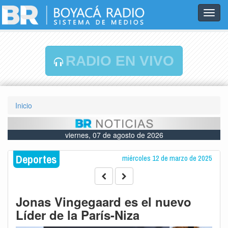
Toggl
navig
RADIO EN VIVO
Inicio
viernes, 07 de agosto de 2026
Deportes
miércoles 12 de marzo de 2025
Jonas Vingegaard es el nuevo
Líder de la París-Niza