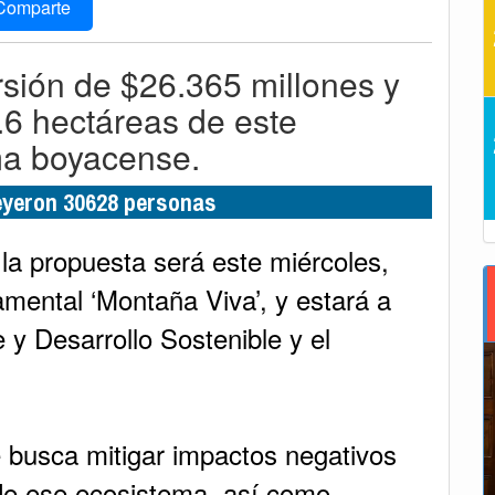
Comparte
ersión de $26.365 millones y
.6 hectáreas de este
ma boyacense.
leyeron 30628 personas
la propuesta será este miércoles,
amental ‘Montaña Viva’, y estará a
 y Desarrollo Sostenible y el
e busca mitigar impactos negativos
de ese ecosistema, así como