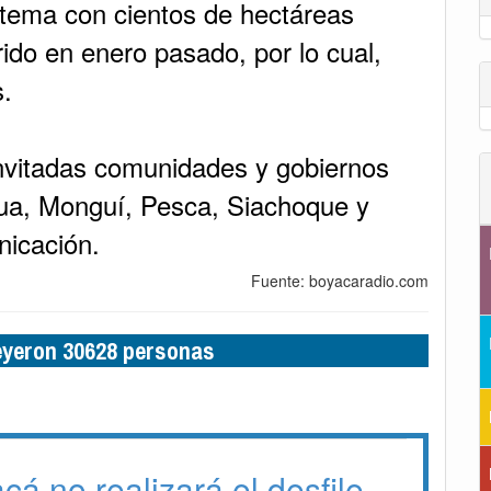
tema con cientos de hectáreas
rido en enero pasado, por lo cual,
s.
invitadas comunidades y gobiernos
ua, Monguí, Pesca, Siachoque y
nicación.
Fuente: boyacaradio.com
leyeron 30628 personas
á no realizará el desfile