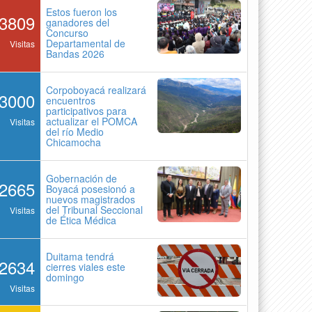
Estos fueron los
3809
ganadores del
Concurso
Departamental de
Visitas
Bandas 2026
Corpoboyacá realizará
3000
encuentros
participativos para
actualizar el POMCA
Visitas
del río Medio
Chicamocha
Gobernación de
2665
Boyacá posesionó a
nuevos magistrados
del Tribunal Seccional
Visitas
de Ética Médica
Duitama tendrá
2634
cierres viales este
domingo
Visitas