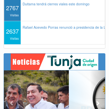
Duitama tendrá cierres viales este domingo
2767
Visitas
Rafael Acevedo Porras renunció a presidencia de la Lig
2637
Visitas
Previous
Next