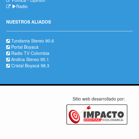
Radio
NUESTROS ALIADOS
Tundama Stereo 90.6
Portal Boyacá
Radio TV Colombia
Andina Stereo 95.1
Cristal Boyacá 98.3
Sitio web desarrollado por: