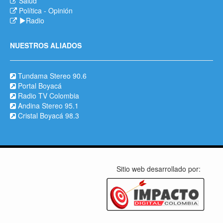
Salud
Política
-
Opinión
Radio
NUESTROS ALIADOS
Tundama Stereo 90.6
Portal Boyacá
Radio TV Colombia
Andina Stereo 95.1
Cristal Boyacá 98.3
Sitio web desarrollado por: