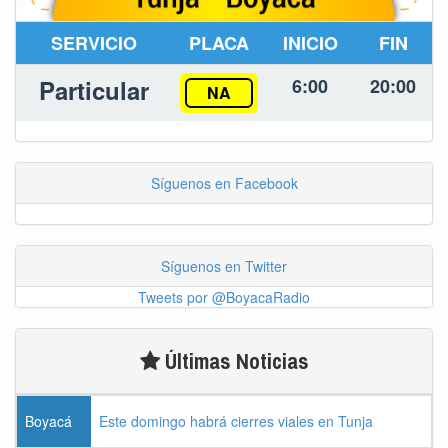
SERVICIO
PLACA
INICIO
FIN
Particular
6:00
20:00
NA
Síguenos en Facebook
Síguenos en Twitter
Tweets por @BoyacaRadio
Últimas Noticias
Boyacá
Este domingo habrá cierres viales en Tunja