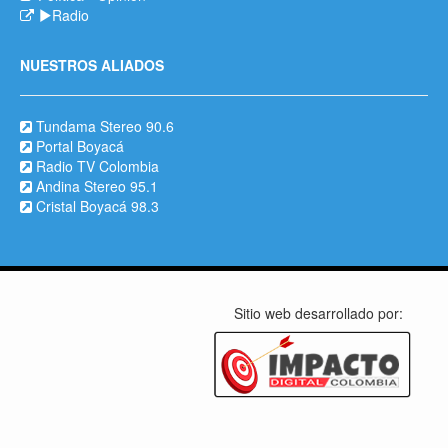
Radio
NUESTROS ALIADOS
Tundama Stereo 90.6
Portal Boyacá
Radio TV Colombia
Andina Stereo 95.1
Cristal Boyacá 98.3
Sitio web desarrollado por: