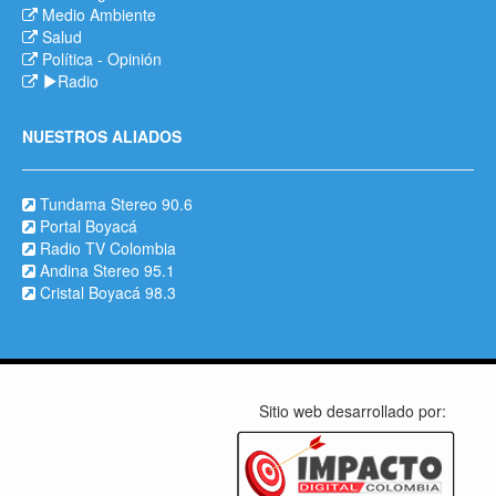
Medio Ambiente
Salud
Política
-
Opinión
Radio
NUESTROS ALIADOS
Tundama Stereo 90.6
Portal Boyacá
Radio TV Colombia
Andina Stereo 95.1
Cristal Boyacá 98.3
Sitio web desarrollado por: