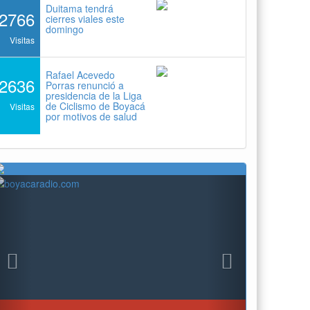
Duitama tendrá
2766
cierres viales este
domingo
Visitas
Rafael Acevedo
2636
Porras renunció a
presidencia de la Liga
de Ciclismo de Boyacá
Visitas
por motivos de salud
Previous
Next