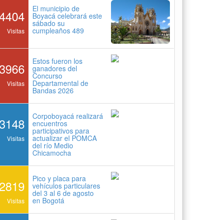
El municipio de
4404
Boyacá celebrará este
sábado su
cumpleaños 489
Visitas
Estos fueron los
3966
ganadores del
Concurso
Departamental de
Visitas
Bandas 2026
Corpoboyacá realizará
3148
encuentros
participativos para
actualizar el POMCA
Visitas
del río Medio
Chicamocha
Pico y placa para
2819
vehículos particulares
del 3 al 6 de agosto
en Bogotá
Visitas