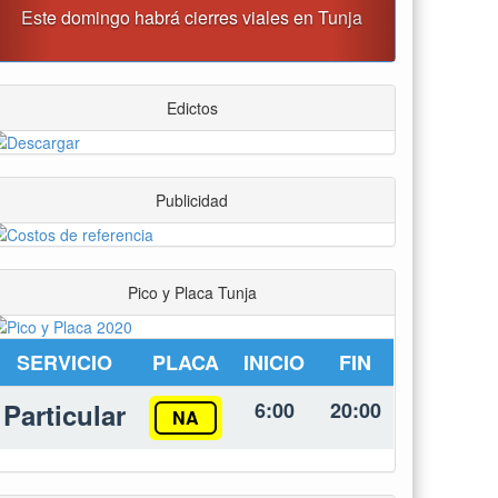
Tunja albergará el Simposio Regional en Asfixia
erinatal, Hipotermia Pasiva y Trasplante Neonatal
Edictos
Publicidad
Pico y Placa Tunja
SERVICIO
PLACA
INICIO
FIN
Particular
6:00
20:00
NA