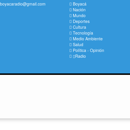
boyacaradio@gmail.com
Boyacá
Nación
Mundo
Deportes
Cultura
Tecnología
Medio Ambiente
Salud
Política
-
Opinión
Radio