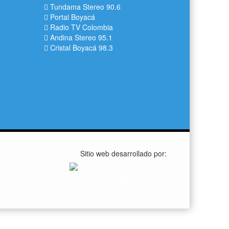
Tundama Stereo 90.6
Portal Boyacá
Radio TV Colombia
Andina Stereo 95.1
Cristal Boyacá 98.3
Sitio web desarrollado por: