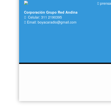
prensa
Corporación Grupo Red Andina
Celular: 311 2190395
Email: boyacaradio@gmail.com