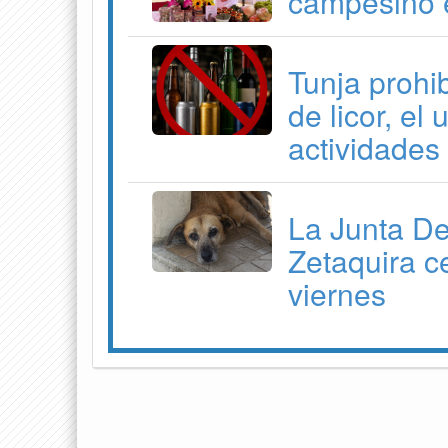
campesino e
Tunja prohib
de licor, el
actividades
La Junta D
Zetaquira c
viernes