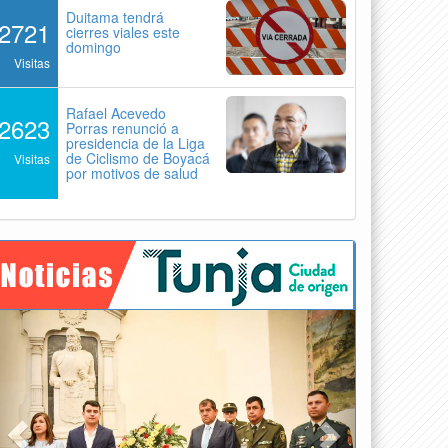
Duitama tendrá
2721
cierres viales este
domingo
Visitas
Rafael Acevedo
2623
Porras renunció a
presidencia de la Liga
de Ciclismo de Boyacá
Visitas
por motivos de salud
Previous
Next