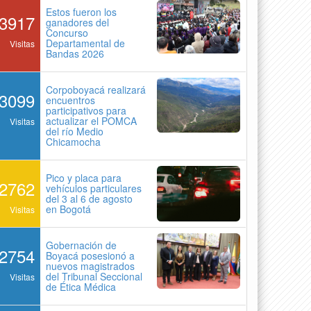
Estos fueron los
3917
ganadores del
Concurso
Departamental de
Visitas
Bandas 2026
Corpoboyacá realizará
3099
encuentros
participativos para
actualizar el POMCA
Visitas
del río Medio
Chicamocha
Pico y placa para
2762
vehículos particulares
del 3 al 6 de agosto
en Bogotá
Visitas
Gobernación de
2754
Boyacá posesionó a
nuevos magistrados
del Tribunal Seccional
Visitas
de Ética Médica