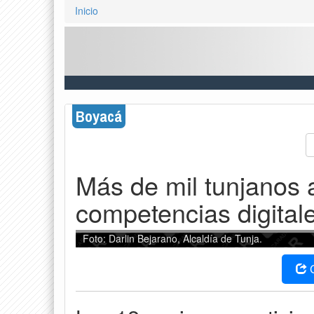
Inicio
Boyacá
Más de mil tunjanos 
competencias digital
Foto: Darlin Bejarano, Alcaldía de Tunja.