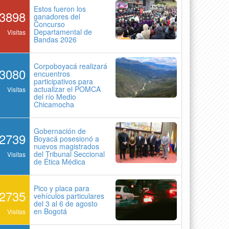
Estos fueron los
3898
ganadores del
Concurso
Departamental de
Visitas
Bandas 2026
Corpoboyacá realizará
3080
encuentros
participativos para
actualizar el POMCA
Visitas
del río Medio
Chicamocha
Gobernación de
2739
Boyacá posesionó a
nuevos magistrados
del Tribunal Seccional
Visitas
de Ética Médica
Pico y placa para
2735
vehículos particulares
del 3 al 6 de agosto
en Bogotá
Visitas