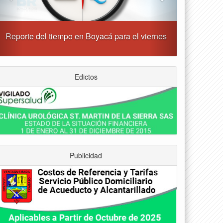
“Tunja nos ha dado demasiado y no podemos
fallarle en este momento”: Carlos Amaya
Edictos
Publicidad