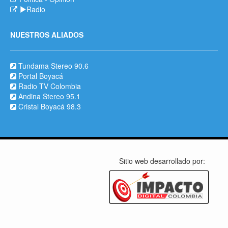
Radio
NUESTROS ALIADOS
Tundama Stereo 90.6
Portal Boyacá
Radio TV Colombia
Andina Stereo 95.1
Cristal Boyacá 98.3
Sitio web desarrollado por: